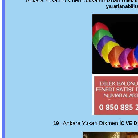
Ankara Yukarı Dikmen dükkanımızdan
Dilek b
yararlanabilirs
Ankara Yukarı Dikmen
19 -
İÇ VE 