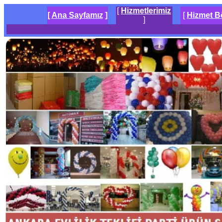
[
Hizmetlerimiz
[
Ana Sayfamız
]
[
Hizmet B
]